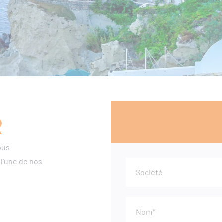
R
ous
 l’une de nos