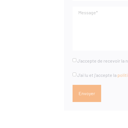
J'accepte de recevoir la 
J'ai lu et j'accepte la
polit
Envoyer