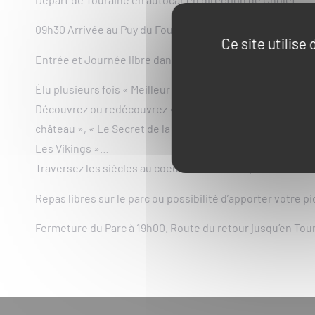
09h30 Arrivée au Puy du Fou pour l’ouverture du Grand Pa
Ce site utilise
Entrée et Journée libre dans le parc de 40 hectares.
Élu plusieurs fois « Meilleur Parc du Monde », le Puy du 
Découvrez ou redécouvrez « Le mystère de la Pérouse »,
château », « Le Secret de la Lance », « Mousquetaire de 
Les Vikings »…
Traversez les siècles au coeur d’une nature préservée et
Repas libres sur le parc ou possibilité d’apporter votre p
Fermeture du Parc à 19h00. Route du retour jusqu’en Tou