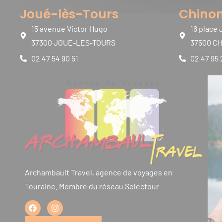
Joué-lès-Tours
Chino
15 avenue Victor Hugo
16 place 
37300 JOUE-LES-TOURS
37500 C
02 47 54 90 51
02 47 95 
Archambault Travel, agence de voyages en
Touraine. Membre du réseau Selectour