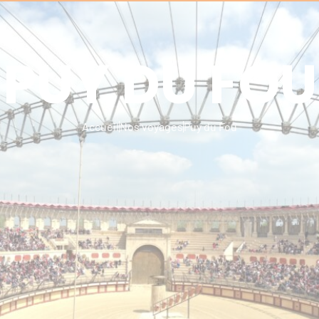
PUY DU FOU
OS VOYAGES
CONTACT
Programmation individuel
Accueil
Nos voyages
Puy du Fou