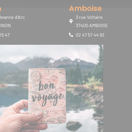
n
Amboise
Jeanne d'Arc
3 rue Voltaire
HINON
37400 AMBOISE
25 47
02 47 57 44 92