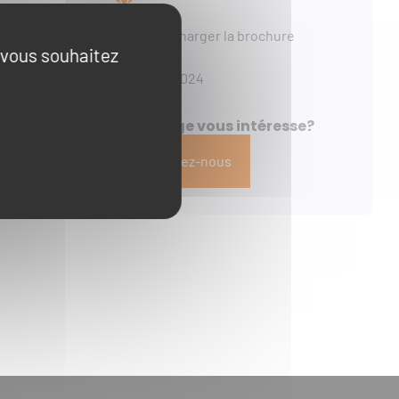
Télécharger la brochure
e vous souhaitez
Ref. : 024
Ce voyage vous intéresse?
issance du
Consultez-nous
mphe », «