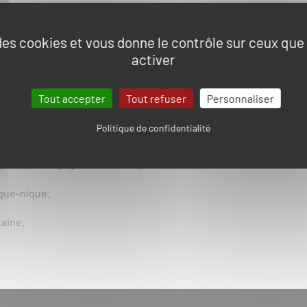
rcours.
 des cookies et vous donne le contrôle sur ceux qu
activer
Fou vous offre une multitude de spectacles grandioses.
Tout accepter
Tout refuser
Personnaliser
 « Le Dernier Panache », « Les Amoureux de Verdun », la « Rena
Richelieu », « Le Bal des Oiseaux Fantômes », « Le Signe du Trio
Politique de confidentialité
 partez en voyage dans le temps !
ique-nique.
raine.